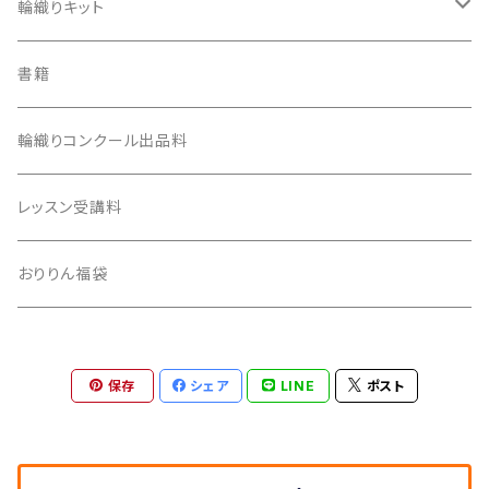
ダンボール版ecoおりりん
カラー麻ひも
輪織りキット
用具
習熟コースキット
書籍
生成り麻ひも
安価版キット
輪織りコンクール出品料
100均活用キット
レッスン受講料
おりりん福袋
保存
シェア
LINE
ポスト