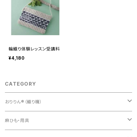
輪織り体験レッスン受講料
¥4,180
CATEGORY
おりりん®（織り機）
樹脂おりりん®
麻ひも・用具