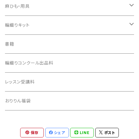
樹脂おりりん®
麻ひも・用具
ダンボール版ecoおりりん
カラー麻ひも
輪織りキット
用具
習熟コースキット
書籍
生成り麻ひも
安価版キット
輪織りコンクール出品料
100均活用キット
レッスン受講料
おりりん福袋
保存
シェア
LINE
ポスト