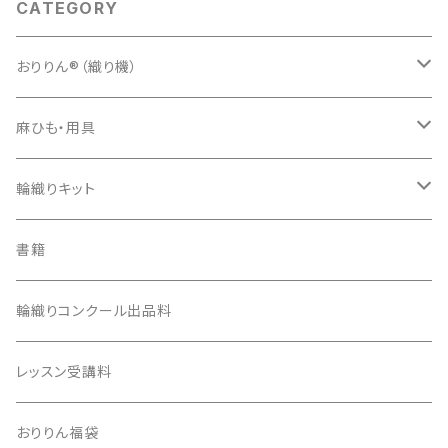
CATEGORY
おりりん®（織り機）
樹脂おりりん®
麻ひも・用具
ダンボール版ecoおりりん
カラー麻ひも
輪織りキット
用具
習熟コースキット
書籍
生成り麻ひも
安価版キット
輪織りコンクール出品料
100均活用キット
レッスン受講料
おりりん福袋