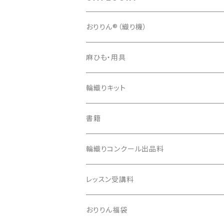
おりりん®（織り機）
樹脂おりりん®
麻ひも・用具
ダンボール版ecoおりりん
カラー麻ひも
輪織りキット
用具
習熟コースキット
書籍
生成り麻ひも
安価版キット
輪織りコンクール出品料
100均活用キット
レッスン受講料
おりりん福袋