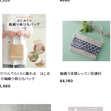
1,320
¥660
おりりんでらくらく織れる はじめ
輪織り体験レッスン受講料
ての輪織り麻ひもバッグ
¥4,180
1,480