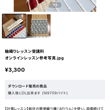
1
/2
輪織りレッスン受講料
オンラインレッスン参考写真.jpg
¥3,300
ダウンロード販売の商品
購入後にDL出来ます (149709バイト)
【対面レッスン】板状の簡単織り機〈おりりん〉を使い、両面続けて