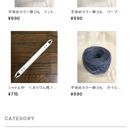
手染めカラー麻ひも ミントブ
手染めカラー麻ひも パープ
ルー おりりん®＆エコおりりん
ル おりりん®＆エコおりりんに
¥990
¥990
に最適素材！
最適素材！
シャトル中 ＜おりりん用＞
手染めカラー麻ひも ネイビ
輪織り用具として最適なシャト
ー おりりん®＆エコおりりんに
¥715
¥990
ルです
最適素材！
CATEGORY