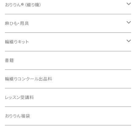
おりりん®（織り機）
樹脂おりりん®
麻ひも・用具
ダンボール版ecoおりりん
カラー麻ひも
輪織りキット
用具
習熟コースキット
書籍
生成り麻ひも
安価版キット
輪織りコンクール出品料
100均活用キット
レッスン受講料
おりりん福袋