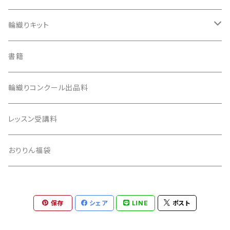
ダンボール版ecoおりりん
カラー麻ひも
輪織りキット
用具
習熟コースキット
書籍
生成り麻ひも
安価版キット
輪織りコンクール出品料
100均活用キット
レッスン受講料
おりりん福袋
保存
シェア
LINE
ポスト