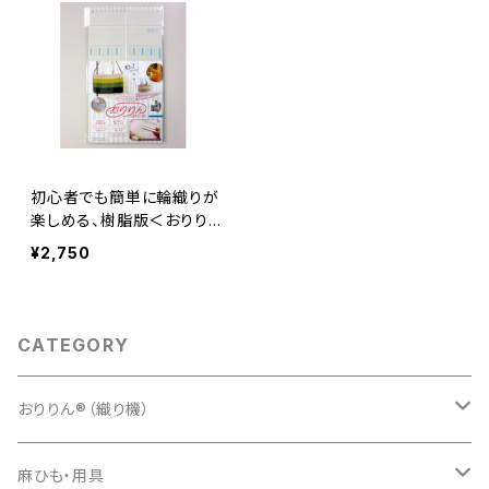
初心者でも簡単に輪織りが
楽しめる、樹脂版＜おりりん
小＞
¥2,750
CATEGORY
おりりん®（織り機）
樹脂おりりん®
麻ひも・用具