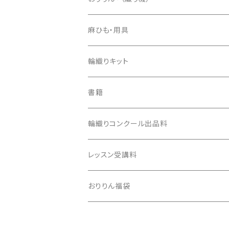
樹脂おりりん®
麻ひも・用具
ダンボール版ecoおりりん
カラー麻ひも
輪織りキット
用具
習熟コースキット
書籍
生成り麻ひも
安価版キット
輪織りコンクール出品料
100均活用キット
レッスン受講料
おりりん福袋