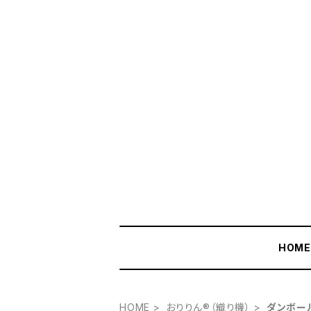
HOM
HOME
おりりん®（織り機）
ダンボー